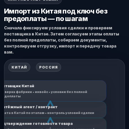
Импорт из Китая под ключ без
предоплаты — по шагам
Сначала фиксируем условия сделки и проверяем
поставщика в Китае. Затем согласуем этапы оплаты
без полной предоплаты, собираем документы,
контролируем отгрузку, импорт и передачу товара
вам.
КИТАЙ
РОССИЯ
оставщик Китай
роверка фабрики • инвойс • условия без полной
редоплаты
латёжный агент / контракт
плата в Китай по этапам • контроль условий сделки
одтверждение готовности товара