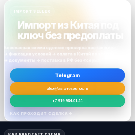
IMPORT SELLER
Импорт из Китая под
ключ без предоплаты
Безопасная схема сделки: проверка поставщика
→ фиксация условий → оплата в Китай по этапам
→ документы → поставка в РФ без «серых» схем.
Telegram
alex@asia-resource.ru
+7 919 964-01-11
КАК ПРОХОДИТ СДЕЛКА ↓
КАК РАБОТАЕТ СХЕМА