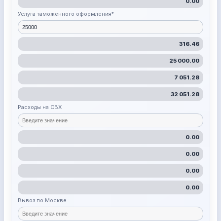
0.00
Услуга таможенного оформления*
316.46
25 000.00
7 051.28
32 051.28
Расходы на СВХ
0.00
0.00
0.00
0.00
Вывоз по Москве