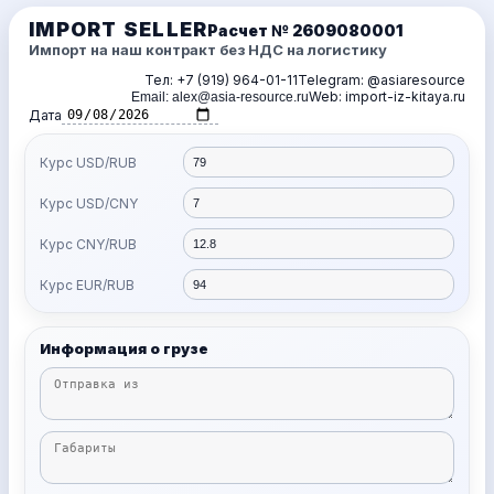
IMPORT SELLER
Расчет №
2609080001
Импорт на наш контракт без НДС на логистику
Тел: +7 (919) 964-01-11
Telegram: @asiaresource
Web: import-iz-kitaya.ru
Email: alex@asia-resource.ru
Дата
Курс USD/RUB
Курс USD/CNY
Курс CNY/RUB
Курс EUR/RUB
Информация о грузе